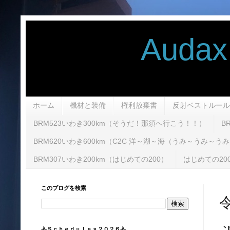
Audax Ran
ホーム
機材と装備
権利放棄書
反射ベストルール
BRM523いわき300km（そうだ！那須へ行こう！！）
B
BRM620いわき600km（C2C 洋～湖～海（うみ～うみ～う
BRM307いわき200km（はじめての200）
はじめての20
このブログを検索
🚴Ｓｃｈｅｄｕｌｅｓ２０２６🚴