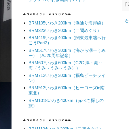
🚴Ｓｃｈｅｄｕｌｅｓ２０２５🚴
次
BRM105いわき200km（浜通り海岸線）
BRM323いわき200km（二関めぐり）
BRM419いわき400km（関東最東端へ行
こうPart2）
BRM517いわき300km（海から湖ーうみ
ー）［AJ20周年記念］
BRM607いわき600km（C2C 洋～湖～
海（うみ～うみ～うみ））
BRM712いわき300km（福島ピーチライ
ン）
BRM913いわき600km（ヒーローズin南
東北）
BRM1018いわき400km（赤べこ探しの
旅）
🚴Ｓｃｈｅｄｕｌｅｓ２０２４🚴
BRM1104いわき200km（二関めぐり）