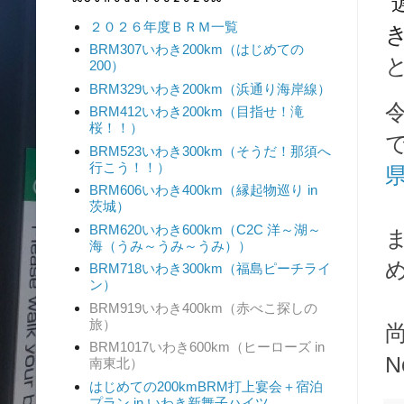
２０２６年度ＢＲＭ一覧
BRM307いわき200km（はじめての
200）
BRM329いわき200km（浜通り海岸線）
BRM412いわき200km（目指せ！滝
桜！！）
BRM523いわき300km（そうだ！那須へ
行こう！！）
BRM606いわき400km（縁起物巡り in
茨城）
BRM620いわき600km（C2C 洋～湖～
海（うみ～うみ～うみ））
BRM718いわき300km（福島ピーチライ
ン）
BRM919いわき400km（赤べこ探しの
旅）
BRM1017いわき600km（ヒーローズ in
南東北）
はじめての200kmBRM打上宴会＋宿泊
プラン in いわき新舞子ハイツ