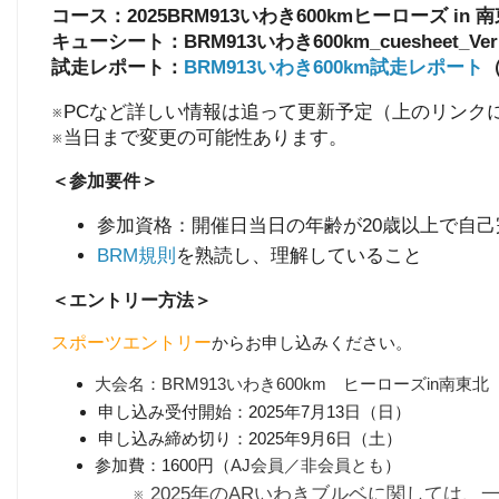
コース：
2025BRM913いわき600kmヒーローズ in 
キューシート：
BRM913いわき600km_cuesheet_Ver
試走レポート：
BRM913いわき600km試走レポート
（
※PCなど詳しい情報は追って更新予定（上のリンク
※当日まで変更の可能性あります。
＜参加要件＞
参加資格：開催日当日の年齢が20歳以上で自
BRM規則
を熟読し、理解していること
＜エントリー方法＞
スポーツエントリー
からお申し込みください。
大会名：BRM913いわき600km ヒーローズin南東北（
申し込み受付開始：2025年7月13日（日）
申し込み締め切り：2025年9月6日（土）
参加費：1600円（
AJ会員／非会員とも
）
※ 2025年のARいわきブルベに関しては、一