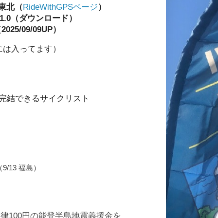
南東北
（
RideWithGPSページ
）
1.0
（
ダウンロード
）
2025/09/09UP）
には入ってます）
己完結できるサイクリスト
9/13 福島）
律100円の能登半島地震義援金を