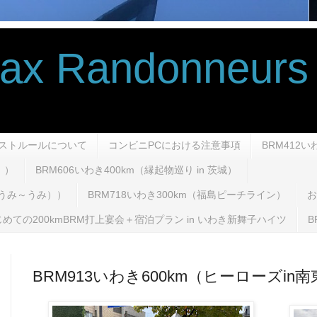
andonneurs 
ストルールについて
コンビニPCにおける注意事項
BRM412
！）
BRM606いわき400km（縁起物巡り in 茨城）
み～うみ～うみ））
BRM718いわき300km（福島ピーチライン）
お
めての200kmBRM打上宴会＋宿泊プラン in いわき新舞子ハイツ
B
BRM913いわき600km（ヒーローズin