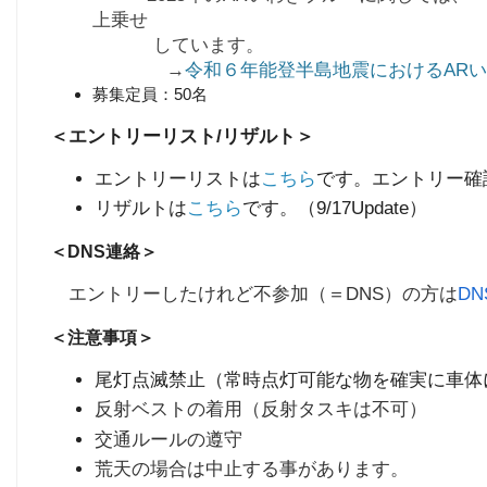
上乗せ
しています。
→
令和６年能登半島地震におけるAR
募集定員：50名
＜エントリーリスト/リザルト＞
エントリーリストは
こちら
です。エントリー確認お
リザルトは
こちら
です。（9/17Update）
＜DNS連絡＞
エントリーしたけれど不参加（＝DNS）の方は
D
＜注意事項＞
尾灯点滅禁止（常時点灯可能な物を確実に車体
反射ベストの着用（反射タスキは不可）
交通ルールの遵守
荒天の場合は中止する事があります。