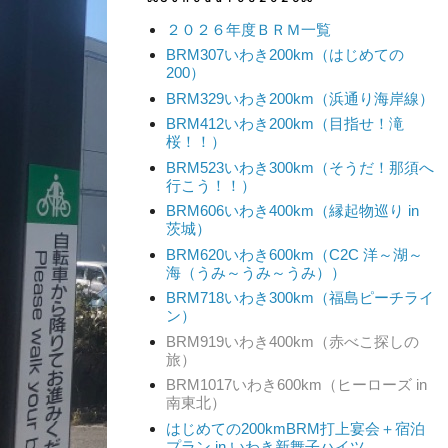
２０２６年度ＢＲＭ一覧
BRM307いわき200km（はじめての
200）
BRM329いわき200km（浜通り海岸線）
BRM412いわき200km（目指せ！滝
桜！！）
BRM523いわき300km（そうだ！那須へ
行こう！！）
BRM606いわき400km（縁起物巡り in
茨城）
BRM620いわき600km（C2C 洋～湖～
海（うみ～うみ～うみ））
BRM718いわき300km（福島ピーチライ
ン）
BRM919いわき400km（赤べこ探しの
旅）
BRM1017いわき600km（ヒーローズ in
南東北）
はじめての200kmBRM打上宴会＋宿泊
プラン in いわき新舞子ハイツ