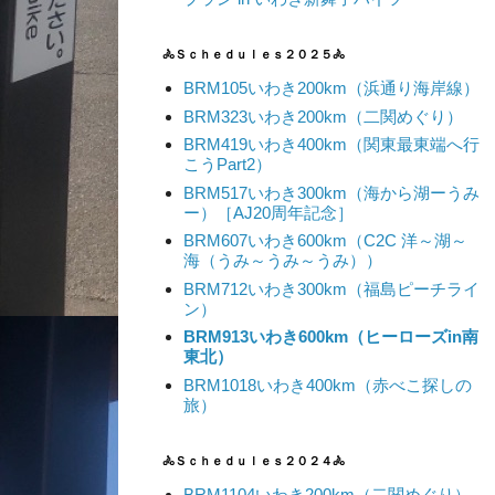
🚴Ｓｃｈｅｄｕｌｅｓ２０２５🚴
BRM105いわき200km（浜通り海岸線）
BRM323いわき200km（二関めぐり）
BRM419いわき400km（関東最東端へ行
こうPart2）
BRM517いわき300km（海から湖ーうみ
ー）［AJ20周年記念］
BRM607いわき600km（C2C 洋～湖～
海（うみ～うみ～うみ））
BRM712いわき300km（福島ピーチライ
ン）
BRM913いわき600km（ヒーローズin南
東北）
BRM1018いわき400km（赤べこ探しの
旅）
🚴Ｓｃｈｅｄｕｌｅｓ２０２４🚴
BRM1104いわき200km（二関めぐり）