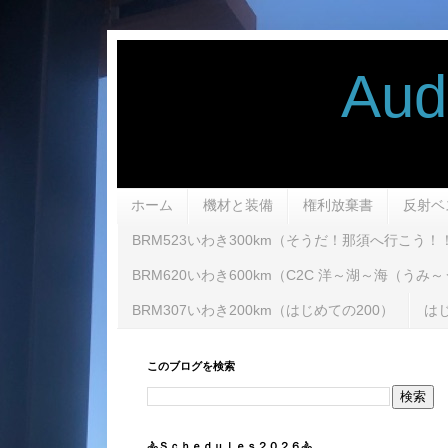
Audax R
ホーム
機材と装備
権利放棄書
反射ベ
BRM523いわき300km（そうだ！那須へ行こう！
BRM620いわき600km（C2C 洋～湖～海（う
BRM307いわき200km（はじめての200）
はじ
このブログを検索
🚴Ｓｃｈｅｄｕｌｅｓ２０２６🚴