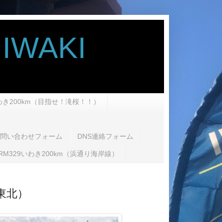
IWAKI
いわき200km（目指せ！滝桜！！）
問い合わせフォーム
DNS連絡フォーム
RM329いわき200km（浜通り海岸線）
南東北）