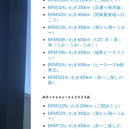
BRM324いわき200km（浜通り海岸線）
BRM420いわき400km（関東最東端へ行
こう）
BRM518いわき300km（海から湖ーうみ
ー）
BRM608いわき600km（C2C 洋～湖～
海（うみ～うみ～うみ））
BRM706いわき300km（福島ピーチライ
ン）
BRM914いわき600km（ヒーローズin南
東北）
BRM1019いわき400km（赤べこ探しの
旅）
🚴Ｓｃｈｅｄｕｌｅｓ２０２３🚴
BRM1105いわき200km（二関めぐり）
BRM520いわき300km（海から湖ーうみ
ー）
BRM715いわき400km（赤べこ探しの