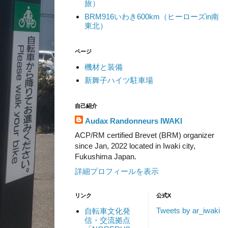
旅）
BRM916いわき600km（ヒーローズin南
東北）
ページ
機材と装備
新舞子ハイツ駐車場
自己紹介
Audax Randonneurs IWAKI
ACP/RM certified Brevet (BRM) organizer
since Jan, 2022 located in Iwaki city,
Fukushima Japan.
詳細プロフィールを表示
リンク
公式X
Tweets by ar_iwaki
自転車文化発
信・交流拠点