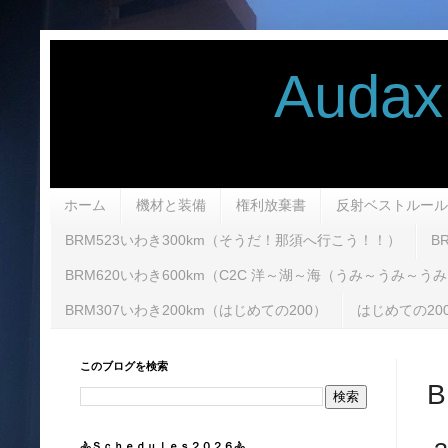
Audax Ran
ホーム
機材と装備
権利放棄書
反射ベストルール
BRM523いわき300km（そうだ！那須へ行こう！！）
B
BRM620いわき600km（C2C 洋～湖～海（うみ～うみ～う
BRM307いわき200km（はじめての200）
はじめての20
このブログを検索
🚴Ｓｃｈｅｄｕｌｅｓ２０２６🚴