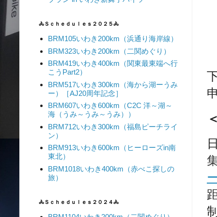
🚴Ｓｃｈｅｄｕｌｅｓ２０２５🚴
BRM105いわき200km（浜通り海岸線）
BRM323いわき200km（二関めぐり）
BRM419いわき400km（関東最東端へ行
こうPart2）
BRM517いわき300km（海から湖ーうみ
ー）［AJ20周年記念］
BRM607いわき600km（C2C 洋～湖～
海（うみ～うみ～うみ））
BRM712いわき300km（福島ピーチライ
ン）
BRM913いわき600km（ヒーローズin南
東北）
BRM1018いわき400km（赤べこ探しの
旅）
距
🚴Ｓｃｈｅｄｕｌｅｓ２０２４🚴
BRM1104いわき200km（二関めぐり）