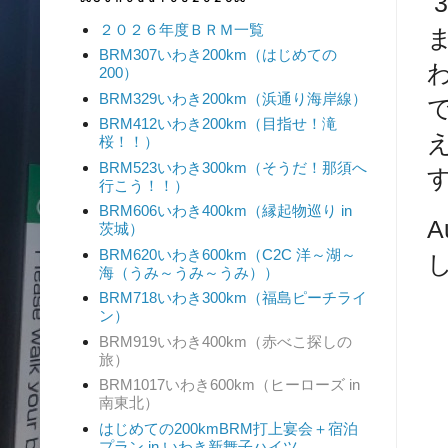
２０２６年度ＢＲＭ一覧
BRM307いわき200km（はじめての
200）
BRM329いわき200km（浜通り海岸線）
BRM412いわき200km（目指せ！滝
桜！！）
BRM523いわき300km（そうだ！那須へ
行こう！！）
BRM606いわき400km（縁起物巡り in
茨城）
BRM620いわき600km（C2C 洋～湖～
海（うみ～うみ～うみ））
BRM718いわき300km（福島ピーチライ
ン）
BRM919いわき400km（赤べこ探しの
旅）
BRM1017いわき600km（ヒーローズ in
南東北）
はじめての200kmBRM打上宴会＋宿泊
プラン in いわき新舞子ハイツ